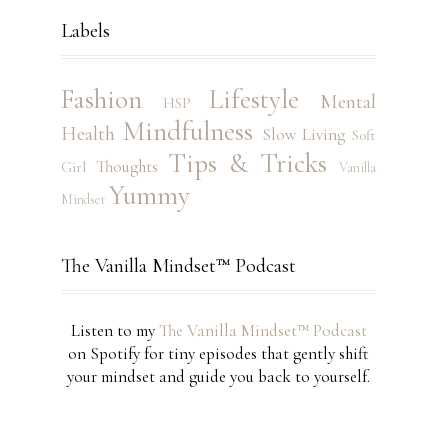
Labels
Fashion
Lifestyle
Mental
HSP
Mindfulness
Health
Slow Living
Soft
Tips & Tricks
Thoughts
Girl
Vanilla
Yummy
Mindset
The Vanilla Mindset™ Podcast
Listen to my
The Vanilla Mindset™ Podcast
on Spotify for tiny episodes that gently shift
your mindset and guide you back to yourself.