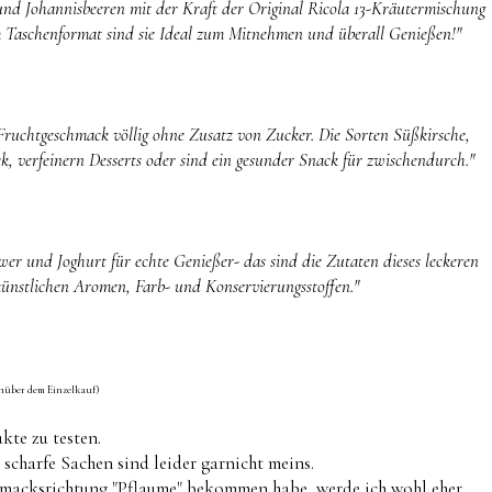
und Johannisbeeren mit der Kraft der Original Ricola 13-Kräutermischung
 Taschenformat sind sie Ideal zum Mitnehmen und überall Genießen!"
Fruchtgeschmack völlig ohne Zusatz von Zucker. Die Sorten Süßkirsche,
, verfeinern Desserts oder sind ein gesunder Snack für zwischendurch."
wer und Joghurt für echte Genießer- das sind die Zutaten dieses leckeren
 künstlichen Aromen, Farb- und Konservierungsstoffen."
genüber dem Einzelkauf)
kte zu testen.
scharfe Sachen sind leider garnicht meins.
chmacksrichtung "Pflaume" bekommen habe, werde ich wohl eher