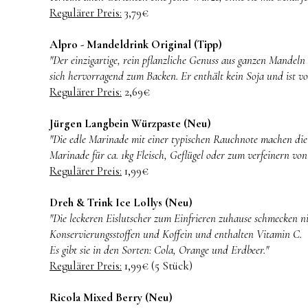
Regulärer Preis:
3,79€
Alpro - Mandeldrink Original (Tipp)
"Der einzigartige, rein pflanzliche Genuss aus ganzen Mandeln
sich hervorragend zum Backen. Er enthält kein Soja und ist vo
Regulärer Preis:
2,69€
Jürgen Langbein Würzpaste (Neu)
"Die edle Marinade mit einer typischen Rauchnote machen die
Marinade für ca. 1kg Fleisch, Geflügel oder zum verfeinern vo
Regulärer Preis:
1,99€
Dreh & Trink Ice Lollys (Neu)
"Die leckeren Eislutscher zum Einfrieren zuhause schmecken nic
Konservierungsstoffen und Koffein und enthalten Vitamin C.
Es gibt sie in den Sorten: Cola, Orange und Erdbeer."
Regulärer Preis:
1,99€ (5 Stück)
Ricola Mixed Berry (Neu)