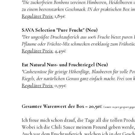
"Die zuckerfreien Bonbons vereinen Himbeeren, Heidelbeeren 
zu einem beerenstarken Geschmack. IN der praktischen Box im
Regulärer Preis:
1,89€
SAVA Selection "Pure Frucht" (Neu)
"Der ungesüßte Druchtaufstrich aus 100% Frucht bietet puren 
Pflaume oder Früchte-Mix schmecken erstklassig zum Frühstück
Regulärer Preis:
4,49€
Eat Natural Nuss- und Fruchtriegel (Neu)
"Cashewnüsse für geistige Höhenflüge, Blaubeeren für volle Po
Riegels, der natürlichen Genuss ganz einfach macht. Frei von
Regulärer Preis:
0,99€
Gesamter Warenwert der Box
=
20,91€
(somit: 10,92€ gespart ge
Ich freue mich schon drauf, die Tage all die tollen Produ
Wobei ich die Chili Sauce meinem Freund geben werde, 
Auch vor dem Fruchtaufstrich, welchen ich in der Ges