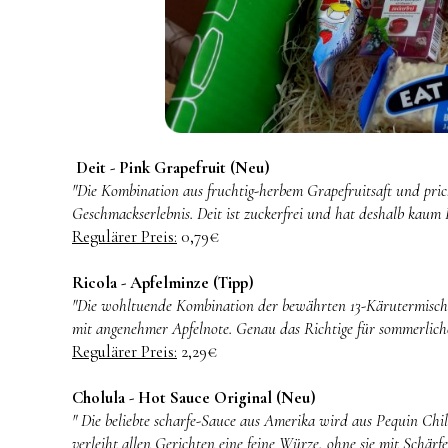
Deit - Pink Grapefruit (Neu)
"Die Kombination aus fruchtig-herbem Grapefruitsaft und pric
Geschmackserlebnis. Deit ist zuckerfrei und hat deshalb kaum K
Regulärer Preis:
0,79€
Ricola - Apfelminze (Tipp)
"Die wohltuende Kombination der bewährten 13-Kärutermischun
mit angenehmer Apfelnote. Genau das Richtige für sommerlich
Regulärer Preis:
2,29€
Cholula - Hot Sauce Original (Neu)
" Die beliebte scharfe-Sauce aus Amerika wird aus Pequin Chil
verleiht allen Gerichten eine feine Würze, ohne sie mit Schärfe