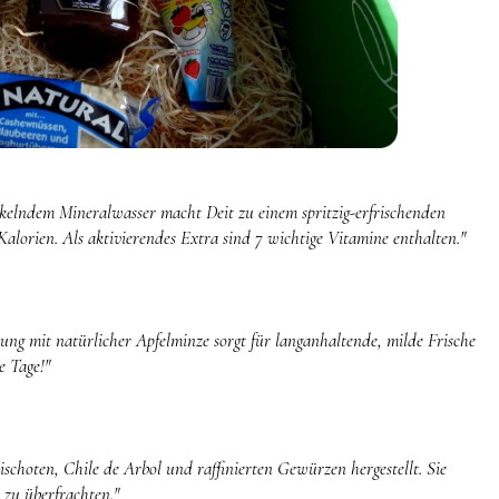
kelndem Mineralwasser macht Deit zu einem spritzig-erfrischenden
alorien. Als aktivierendes Extra sind 7 wichtige Vitamine enthalten."
g mit natürlicher Apfelminze sorgt für langanhaltende, milde Frische
e Tage!"
ischoten, Chile de Arbol und raffinierten Gewürzen hergestellt. Sie
 zu überfrachten."