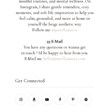
mindful routines, and mental wellness. On
Instagram, I share gentle reminders, cozy
moments, and soft life inspiration to help you
feel calm, grounded, and more at home in
yourself the beige aesthetic way.
Follow me:
@justellamaria
E-Mail
You have any questions or wanna get
in touch ? I'd be happy to hear from you.
E-Mail me:
hello@justellamaria.com
Get Connected