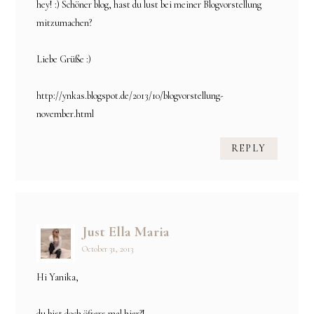
hey! :) Schöner blog, hast du lust bei meiner Blogvorstellung
mitzumachen?
Liebe Grüße :)
http://ynkas.blogspot.de/2013/10/blogvorstellung-
november.html
REPLY
Just Ella Maria
October 31, 2013
Hi Yanika,
du bist doch öfters mal hier?!