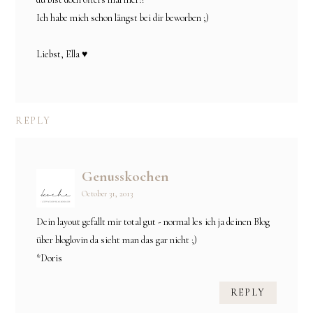
Ich habe mich schon längst bei dir beworben ;)
Liebst, Ella ♥
REPLY
Genusskochen
October 31, 2013
Dein layout gefallt mir total gut - normal les ich ja deinen Blog
über bloglovin da sieht man das gar nicht ;)
*Doris
REPLY