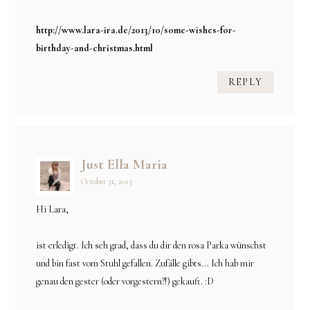
http://www.lara-ira.de/2013/10/some-wishes-for-
birthday-and-christmas.html
REPLY
Just Ella Maria
October 31, 2013
Hi Lara,
ist erledigt. Ich seh grad, dass du dir den rosa Parka wünschst
und bin fast vom Stuhl gefallen. Zufälle gibts... Ich hab mir
genau den gester (oder vorgestern?!) gekauft. :D