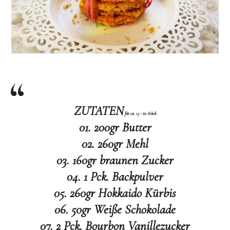
ZUTATEN
für ca. 15 - 20 Stück
01. 200gr Butter
02. 260gr Mehl
03. 160gr braunen Zucker
04. 1 Pck. Backpulver
05. 260gr Hokkaido Kürbis
06. 50gr Weiße Schokolade
07. 2 Pck. Bourbon Vanillezucker