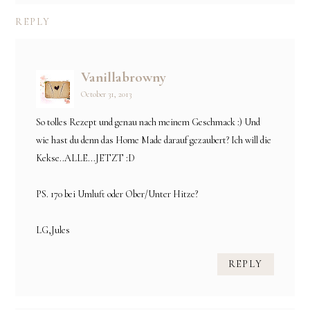
REPLY
Vanillabrowny
October 31, 2013
So tolles Rezept und genau nach meinem Geschmack :) Und
wie hast du denn das Home Made darauf gezaubert? Ich will die
Kekse..ALLE...JETZT :D
PS. 170 bei Umluft oder Ober/Unter Hitze?
LG,Jules
REPLY