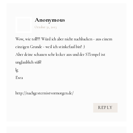
Anonymous
October 31, 2013
Wow, wie toll!!! Würd ich aber nicht nachbacken - aus einem
einzigen Grunde - weil ich stinkefaul bin! :)
Aber deine schauen sehr lecker aus und der STempel ist
unglaublich süß!
lg
Esra
http://nachgesternistvormorgen.de/
REPLY