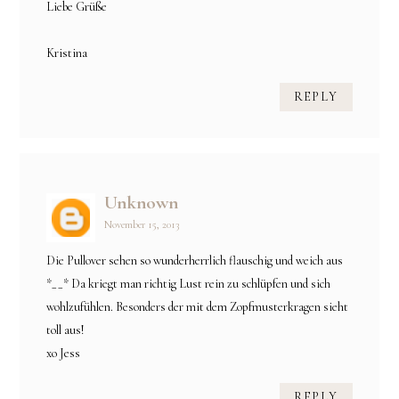
Liebe Grüße
Kristina
REPLY
Unknown
November 15, 2013
Die Pullover sehen so wunderherrlich flauschig und weich aus
*__* Da kriegt man richtig Lust rein zu schlüpfen und sich
wohlzufühlen. Besonders der mit dem Zopfmusterkragen sieht
toll aus!
xo Jess
REPLY