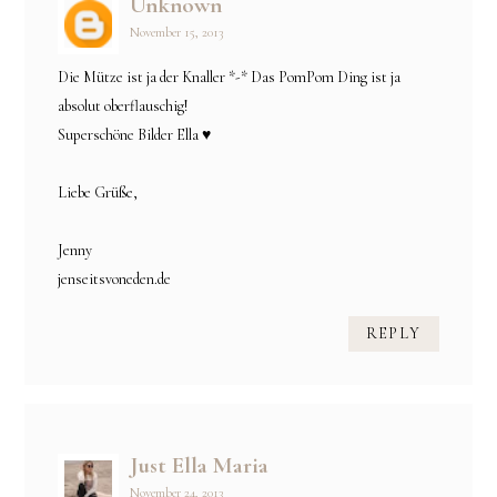
Unknown
November 15, 2013
Die Mütze ist ja der Knaller *-* Das PomPom Ding ist ja
absolut oberflauschig!
Superschöne Bilder Ella ♥
Liebe Grüße,
Jenny
jenseitsvoneden.de
REPLY
Just Ella Maria
November 24, 2013