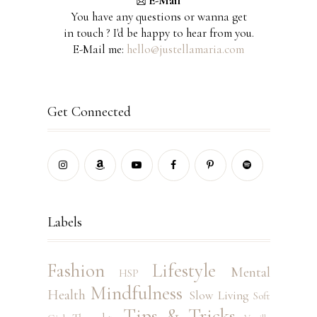
E-Mail
You have any questions or wanna get
in touch ? I'd be happy to hear from you.
E-Mail me:
hello@justellamaria.com
Get Connected
Labels
Fashion
Lifestyle
Mental
HSP
Mindfulness
Health
Slow Living
Soft
Tips & Tricks