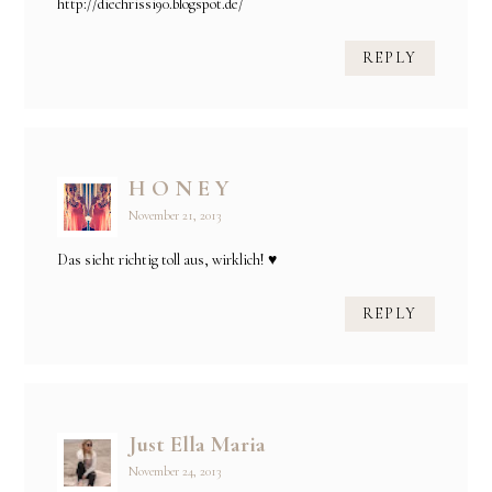
http://diechrissi90.blogspot.de/
REPLY
H O N E Y
November 21, 2013
Das sieht richtig toll aus, wirklich! ♥
REPLY
Just Ella Maria
November 24, 2013