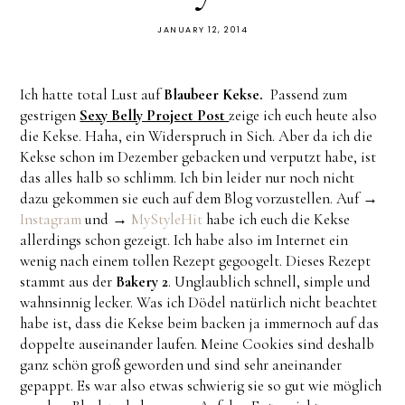
JANUARY 12, 2014
Ich hatte total Lust auf
Blaubeer Kekse.
Passend zum
gestrigen
Sexy Belly Project Post
zeige ich euch heute also
die Kekse. Haha, ein Widerspruch in Sich. Aber da ich die
Kekse schon im Dezember gebacken und verputzt habe, ist
das alles halb so schlimm. Ich bin leider nur noch nicht
dazu gekommen sie euch auf dem Blog vorzustellen. Auf →
Instagram
und →
MyStyleHit
habe ich euch die Kekse
allerdings schon gezeigt. Ich habe also im Internet ein
wenig nach einem tollen Rezept gegoogelt. Dieses Rezept
stammt aus der
Bakery 2
. Unglaublich schnell, simple und
wahnsinnig lecker. Was ich Dödel natürlich nicht beachtet
habe ist, dass die Kekse beim backen ja immernoch auf das
doppelte auseinander laufen. Meine Cookies sind deshalb
ganz schön groß geworden und sind sehr aneinander
gepappt. Es war also etwas schwierig sie so gut wie möglich