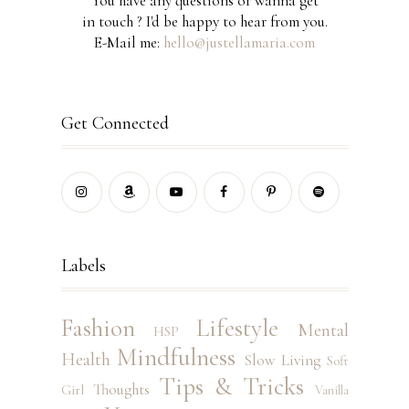
You have any questions or wanna get
in touch ? I'd be happy to hear from you.
E-Mail me:
hello@justellamaria.com
Get Connected
Labels
Fashion
Lifestyle
Mental
HSP
Mindfulness
Health
Slow Living
Soft
Tips & Tricks
Thoughts
Girl
Vanilla