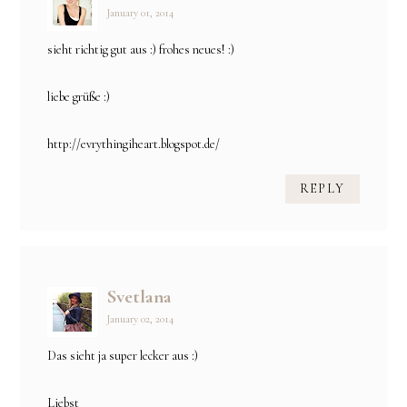
January 01, 2014
sieht richtig gut aus :) frohes neues! :)
liebe grüße :)
http://evrythingiheart.blogspot.de/
REPLY
Svetlana
January 02, 2014
Das sieht ja super lecker aus :)
Liebst