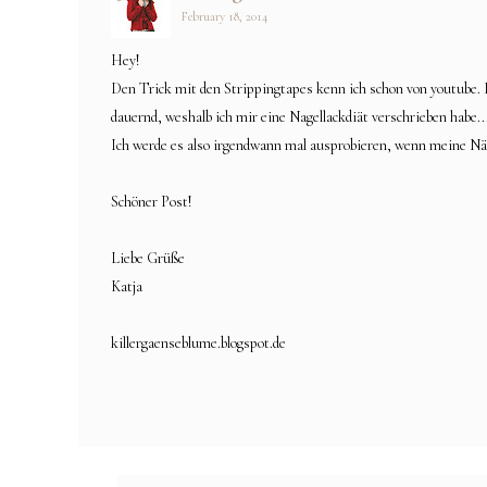
February 18, 2014
Hey!
Den Trick mit den Strippingtapes kenn ich schon von youtube. I
dauernd, weshalb ich mir eine Nagellackdiät verschrieben habe..
Ich werde es also irgendwann mal ausprobieren, wenn meine Näg
Schöner Post!
Liebe Grüße
Katja
killergaenseblume.blogspot.de