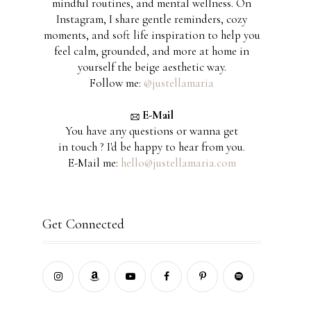
mindful routines, and mental wellness. On
Instagram, I share gentle reminders, cozy
moments, and soft life inspiration to help you
feel calm, grounded, and more at home in
yourself the beige aesthetic way.
Follow me:
@justellamaria
E-Mail
You have any questions or wanna get
in touch ? I'd be happy to hear from you.
E-Mail me:
hello@justellamaria.com
Get Connected