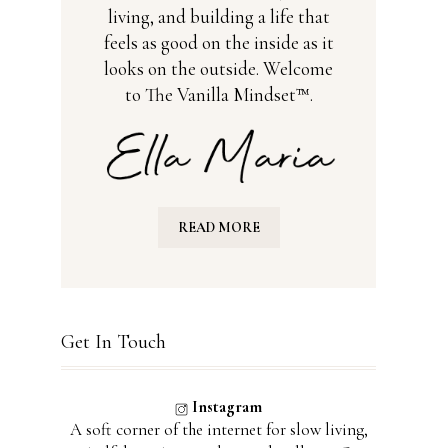
living, and building a life that
feels as good on the inside as it
looks on the outside. Welcome
to The Vanilla Mindset™.
READ MORE
Get In Touch
Instagram
A soft corner of the internet for slow living,