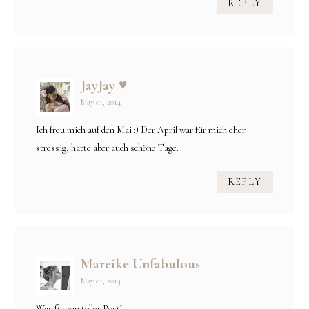
REPLY
JayJay ♥
May 01, 2014
Ich freu mich auf den Mai :) Der April war für mich eher
stressig, hatte aber auch schöne Tage.
REPLY
Mareike Unfabulous
May 01, 2014
Was für ein toller Post!