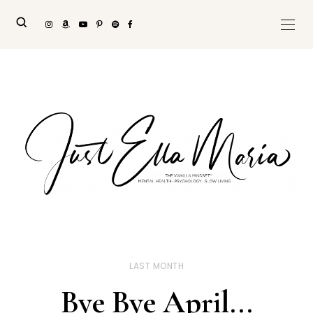
LAST MONTH
Bye Bye April...