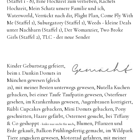
(Staffel 1 - 8), Eine Hochzeit zum verlieben, Rachels
Hochzeit, Mein Schatz unsere Familie und ich,
Waterworld, Verrückt nach dir, Flight Plan, Come Fly With
Me (Staffel 1), Suburgatory (Staffel 1), Weeds - kleine Deals
unter Nachbarn (Staffel 1), Der Womanzier, Two Broke
Girls (Staffel 2), TLC - der neue Sender
Kinder Geburtstag gefeiert,
beim 1. Dunkin Donuts in
München gewesen (gleich
2x), mit meiner Besten unterwegs gewesen, Nutella Kuchen
gebacken, bei einer Taufe Taufpatin gewesen, Osterfeuer
gesehen, im Krankenhaus gewesen, Augenbrauen korrigiert,
Rübli Cupcakes gebacken, Mini Donuts gebacken, Pony
geschnitten, Haare gefärbt, Osternest gesucht, bei Tiffany
& Co geshoppt
, Blumen, Pflanzen und
- leider nur nicht für mich
Erde gekauft, Balkon Frühlingsfertig gemacht, im Wildpark
Tiere angucken gewesen, Motorrad gefahren, mit meiner