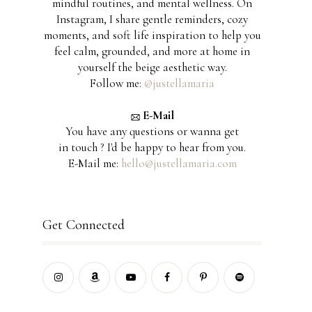
mindful routines, and mental wellness. On
Instagram, I share gentle reminders, cozy
moments, and soft life inspiration to help you
feel calm, grounded, and more at home in
yourself the beige aesthetic way.
Follow me:
@justellamaria
E-Mail
You have any questions or wanna get
in touch ? I'd be happy to hear from you.
E-Mail me:
hello@justellamaria.com
Get Connected