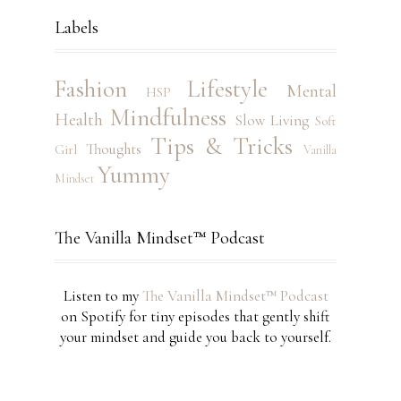
Labels
Fashion
Lifestyle
Mental
HSP
Mindfulness
Health
Slow Living
Soft
Tips & Tricks
Thoughts
Girl
Vanilla
Yummy
Mindset
The Vanilla Mindset™ Podcast
Listen to my
The Vanilla Mindset™ Podcast
on Spotify for tiny episodes that gently shift
your mindset and guide you back to yourself.