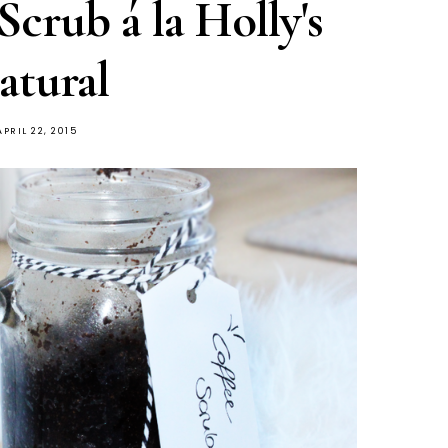
Scrub á la Holly's
atural
APRIL 22, 2015