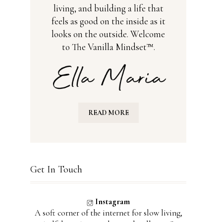
living, and building a life that
feels as good on the inside as it
looks on the outside. Welcome
to The Vanilla Mindset™.
READ MORE
Get In Touch
Instagram
A soft corner of the internet for slow living,