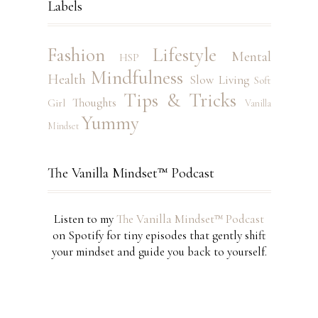
Labels
Fashion
Lifestyle
Mental
HSP
Mindfulness
Health
Slow Living
Soft
Tips & Tricks
Thoughts
Girl
Vanilla
Yummy
Mindset
The Vanilla Mindset™ Podcast
Listen to my
The Vanilla Mindset™ Podcast
on Spotify for tiny episodes that gently shift
your mindset and guide you back to yourself.