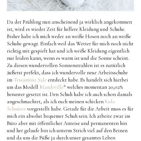
Da der Frühling nun anscheinend ja wirklich angekommen
ist, wird es wieder Zeit für hellere Kleidung und Schuhe.
Bisher habe ich mich weder an weiße Hosen noch an weiße
Schuhe gewagt. Einfach weil das Wetter für mich noch nicht
richtig mit gespielt hat und ich weiße Kleidung eigentlich
nur leiden kann, wenn es warm ist und die Sonne scheint.
Zu diesen wundervollen Sonnenstrahlen ist es natürlich
äußerst perfekt, dass ich wundervolle neue Arbeitsschuhe
im
Tessamino Sale
entdeckt habe. Es handelt sich hierbei
um das Modell
Mandeville
* welches momentan 20,02%
herunter gesetzt ist. Den Schuh habe ich auch schon damals
angeschmachtet, als ich euch meinen schicken
Kula
Schnürer
vorgestellt habe. Gerade für die Arbeit muss es für
mich ein absolut bequemer Schuh sein. Ich arbeite zwar im
Büro aber mit öffentlicher Anreise und permanenten hin
und her gelaufe bin ich unterm Strich viel auf den Beinen
und da uns die Füße ja durch unser gesamtes Leben