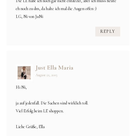
Die LE habe ich noch gar nicht entdeckt, aber ich muss heute
eh noch zu dm, da halte ich mal die Augen offen :)
LG, Ni von JuNi
REPLY
Just Ella Maria
August 21, 2015
Hi Ni,
ja auf jedenfall. Die Sachen sind wirklich toll.
Viel Erfolg beim LE shoppen.
Liebe Grüße, Ella