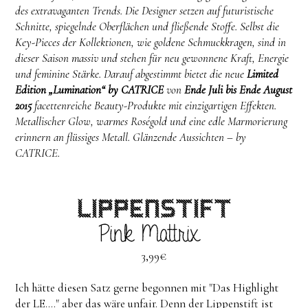
des extravaganten Trends. Die Designer setzen auf futuristische
Schnitte, spiegelnde Oberflächen und fließende Stoffe. Selbst die
Key-Pieces der Kollektionen, wie goldene Schmuckkragen, sind in
dieser Saison massiv und stehen für neu gewonnene Kraft, Energie
und feminine Stärke. Darauf abgestimmt bietet die neue
Limited
Edition „Lumination“ by CATRICE
von
Ende Juli bis Ende August
2015
facettenreiche Beauty-Produkte mit einzigartigen Effekten.
Metallischer Glow, warmes Roségold und eine edle Marmorierung
erinnern an flüssiges Metall. Glänzende Aussichten – by
CATRICE.
3,99€
Ich hätte diesen Satz gerne begonnen mit "Das Highlight
der LE...." aber das wäre unfair. Denn der Lippenstift ist