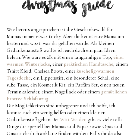
Wie bereits angesprochen ist die Geschenkewahl für
Mamas immer etwas tricky. Aber ihr kennt eure Mama am
besten und wisst, was ihr gefallen würde. Als kleinen
Gedankenanstoß wollte ich euch doch ein paar Ideen
liefern. Wie wäre es zB. mit einen langärmligen Top,
einer
warmen Winterjacke
, einer
praktischen Handtasche
, einem
Tshirt Kleid, Chelsea Boots, einer
kuschelig-warmen
Tagesdecke
, ein Lippenstift, ein besonderer Schal, eine
süße Tasse, ein Kosmetik Kit, ein Parfüm Set, einen neuen
Terminkalender, einem Nagellack oder einem
gemütlichen
Frottee Schlafanzug
.
Die Möglichkeiten sind unbegrenzt und ich hoffe, ich
konnte euch ein wenig helfen oder einen kleinen
Gedankenstoß geben. Bei
Witt Weiden
gibt es viele tolle
Dinge die speziell bei Mamas und Papas sowie Opas und
Omas sicherlich anklang finden würden. Falls ihr da also