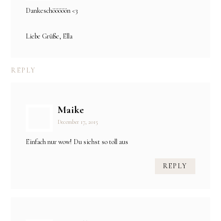
Dankeschööööön <3
Liebe Grüße, Ella
REPLY
Maike
December 17, 2015
Einfach nur wow! Du siehst so toll aus
REPLY