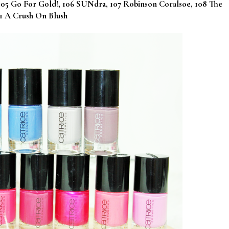
 105 Go For Gold!, 106 SUNdra, 107 Robinson Coralsoe, 108 The
11 A Crush On Blush