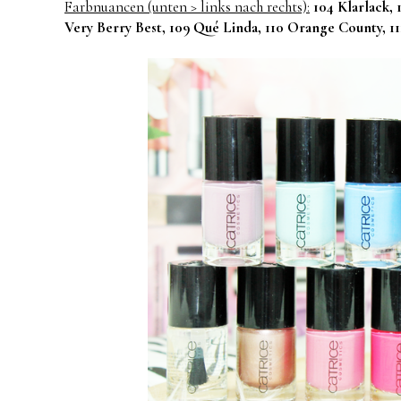
Farbnuancen (unten > links nach rechts):
104 Klarlack,
Very Berry Best, 109 Qué Linda, 110 Orange County, 1