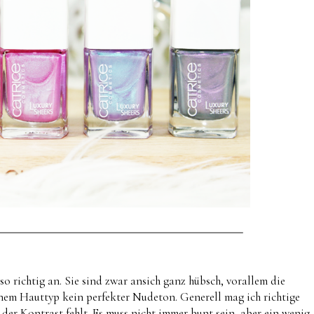
o richtig an. Sie sind zwar ansich ganz hübsch, vorallem die
inem Hauttyp kein perfekter Nudeton. Generell mag ich richtige
 der Kontrast fehlt. Es muss nicht immer bunt sein, aber ein wenig