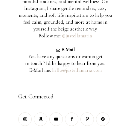
mindful routines, and mental wellness. On
Instagram, I share gentle reminders, cozy
moments, and soft life inspiration to help you
feel calm, grounded, and more at home in
yourself the beige aesthetic way.
Follow me:
@justellamaria
E-Mail
You have any questions or wanna get
in touch ? I'd be happy to hear from you.
E-Mail me:
hello@justellamaria.com
Get Connected