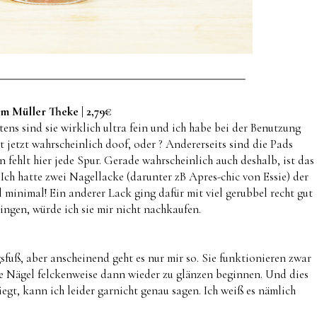
 2m Müller Theke
| 2,79€
tens sind sie wirklich ultra fein und ich habe bei der Benutzung
t jetzt wahrscheinlich doof, oder ? Andererseits sind die Pads
fehlt hier jede Spur. Gerade wahrscheinlich auch deshalb, ist das
Ich hatte zwei Nagellacke (darunter zB Apres-chic von Essie) der
minimal! Ein anderer Lack ging dafür mit viel gerubbel recht gut
ingen, würde ich sie mir nicht nachkaufen.
sfuß, aber anscheinend geht es nur mir so. Sie funktionieren zwar
 die Nägel felckenweise dann wieder zu glänzen beginnen. Und dies
egt, kann ich leider garnicht genau sagen. Ich weiß es nämlich