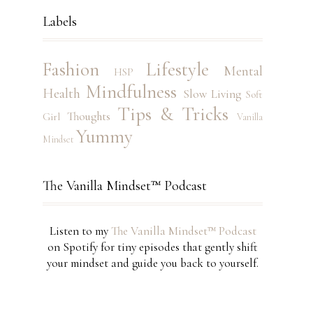
Labels
Fashion
Lifestyle
Mental
HSP
Mindfulness
Health
Slow Living
Soft
Tips & Tricks
Thoughts
Girl
Vanilla
Yummy
Mindset
The Vanilla Mindset™ Podcast
Listen to my
The Vanilla Mindset™ Podcast
on Spotify for tiny episodes that gently shift
your mindset and guide you back to yourself.