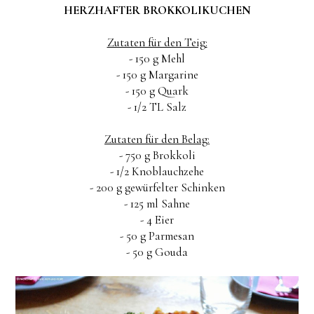
HERZHAFTER BROKKOLIKUCHEN
Zutaten für den Teig:
- 150 g Mehl
- 150 g Margarine
- 150 g Quark
- 1/2 TL Salz
Zutaten für den Belag:
- 750 g Brokkoli
- 1/2 Knoblauchzehe
- 200 g gewürfelter Schinken
- 125 ml Sahne
- 4 Eier
- 50 g Parmesan
- 50 g Gouda