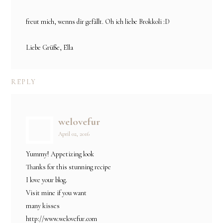
freut mich, wenns dir gefällt. Oh ich liebe Brokkoli :D
Liebe Grüße, Ella
REPLY
welovefur
April 02, 2016
Yummy! Appetizing look
Thanks for this stunning recipe
I love your blog.
Visit mine if you want
many kisses
http://www.welovefur.com