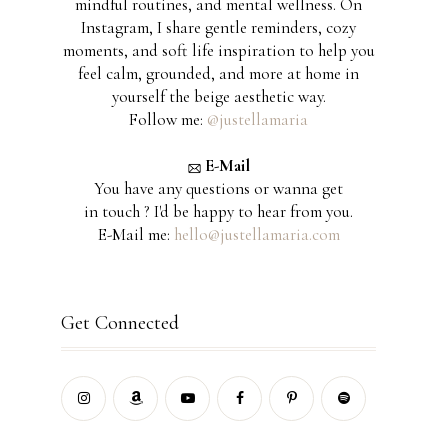
mindful routines, and mental wellness. On
Instagram, I share gentle reminders, cozy
moments, and soft life inspiration to help you
feel calm, grounded, and more at home in
yourself the beige aesthetic way.
Follow me:
@justellamaria
E-Mail
You have any questions or wanna get
in touch ? I'd be happy to hear from you.
E-Mail me:
hello@justellamaria.com
Get Connected