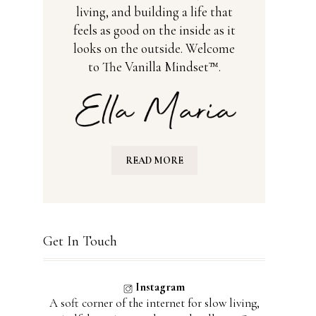
living, and building a life that
feels as good on the inside as it
looks on the outside. Welcome
to The Vanilla Mindset™.
READ MORE
Get In Touch
Instagram
A soft corner of the internet for slow living,