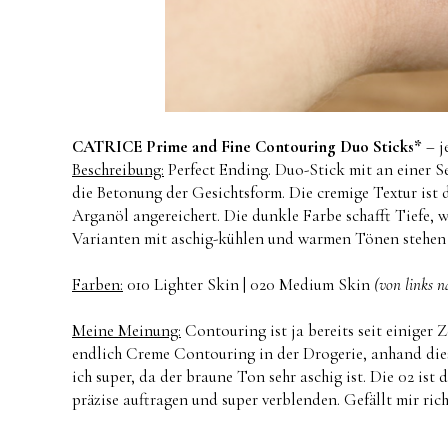
CATRICE Prime and Fine Contouring Duo Sticks*
– j
Beschreibung:
Perfect Ending. Duo-Stick mit an einer S
die Betonung der Gesichtsform. Die cremige Textur ist
Arganöl angereichert. Die dunkle Farbe schafft Tiefe, w
Varianten mit aschig-kühlen und warmen Tönen stehen
Farben:
010 Lighter Skin | 020 Medium Skin
(von links n
Meine Meinung:
Contouring ist ja bereits seit einiger
endlich Creme Contouring in der Drogerie, anhand dies
ich super, da der braune Ton sehr aschig ist. Die 02 ist
präzise auftragen und super verblenden. Gefällt mir rich