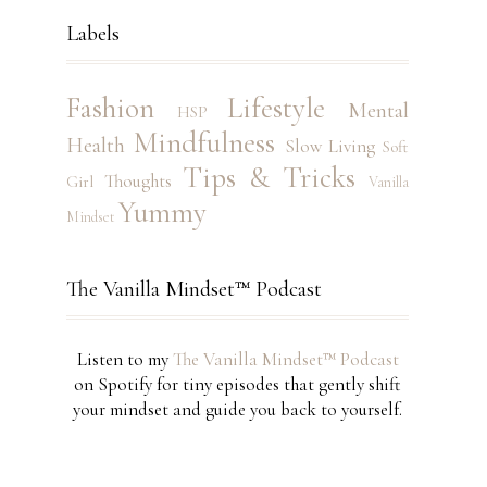
Labels
Fashion
Lifestyle
Mental
HSP
Mindfulness
Health
Slow Living
Soft
Tips & Tricks
Thoughts
Girl
Vanilla
Yummy
Mindset
The Vanilla Mindset™ Podcast
Listen to my
The Vanilla Mindset™ Podcast
on Spotify for tiny episodes that gently shift
your mindset and guide you back to yourself.