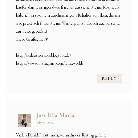
kaufen damit es irgendwie frischer aussieht. Meine Kosmetik
habe ich in so einem durchsichtigem Behälter von Ikea, die ich
irre praktisch finde. Meine Winterpullis habe ich auch erstmal
zur Seite gepackt:)
Liebe Grüße, Lea♥
http://xxleasworldxx.blogspot.de/
https://www.instagram.com/leaxxworld/
REPLY
Just Ella Maria
July 21, 2016
Vielen Dank! Freut mich, wenn dir der Beitrag gefällt.