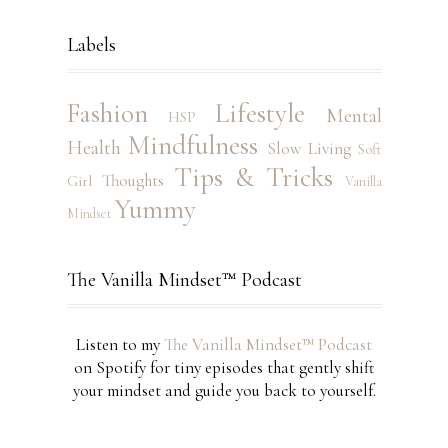
Labels
Fashion
Lifestyle
Mental
HSP
Mindfulness
Health
Slow Living
Soft
Tips & Tricks
Thoughts
Girl
Vanilla
Yummy
Mindset
The Vanilla Mindset™ Podcast
Listen to my
The Vanilla Mindset™ Podcast
on Spotify for tiny episodes that gently shift
your mindset and guide you back to yourself.