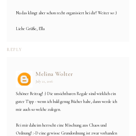
Na das klingt aber schon recht organisiert bei dir! Weiter so :)
Liebe Grüße, Ella
REPLY
Melina Wolter
July 21, 2016
Schöner Beitrag! :) Die unsichtbaren Regale sind wirklich ein
guter Tipp - wenn ich bald genug Bücher habe, dann werde ich
mir auch so welche zulegen.
Bei mir daheim herrscht eine Mischung aus Chaos und
Ordnung! :-D eine gewisse Grundordnung ist zwar vorhanden