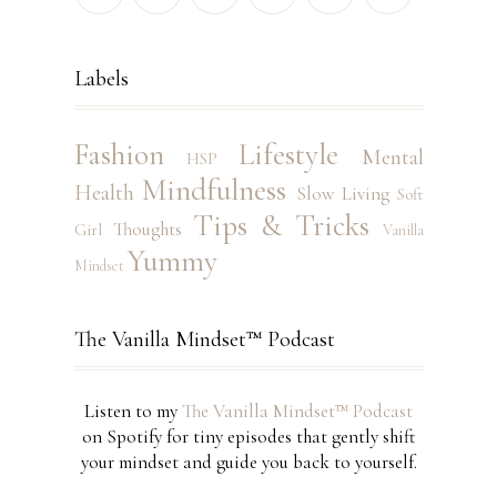
Labels
Fashion
Lifestyle
Mental
HSP
Mindfulness
Health
Slow Living
Soft
Tips & Tricks
Thoughts
Girl
Vanilla
Yummy
Mindset
The Vanilla Mindset™ Podcast
Listen to my
The Vanilla Mindset™ Podcast
on Spotify for tiny episodes that gently shift
your mindset and guide you back to yourself.