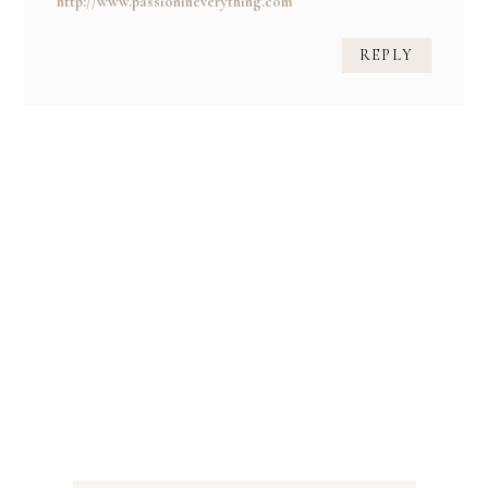
http://www.passionineverything.com
REPLY