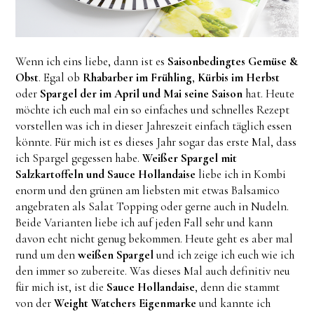
Wenn ich eins liebe, dann ist es
Saisonbedingtes Gemüse &
Obst
. Egal ob
Rhabarber im Frühling
,
Kürbis im Herbst
oder
Spargel der im April und Mai seine Saison
hat. Heute
möchte ich euch mal ein so einfaches und schnelles Rezept
vorstellen was ich in dieser Jahreszeit einfach täglich essen
könnte. Für mich ist es dieses Jahr sogar das erste Mal, dass
ich Spargel gegessen habe.
Weißer Spargel mit
Salzkartoffeln und Sauce Hollandaise
liebe ich in Kombi
enorm und den grünen am liebsten mit etwas Balsamico
angebraten als Salat Topping oder gerne auch in Nudeln.
Beide Varianten liebe ich auf jeden Fall sehr und kann
davon echt nicht genug bekommen. Heute geht es aber mal
rund um den
weißen Spargel
und ich zeige ich euch wie ich
den immer so zubereite. Was dieses Mal auch definitiv neu
für mich ist, ist die
Sauce Hollandaise
, denn die stammt
von der
Weight Watchers Eigenmarke
und kannte ich