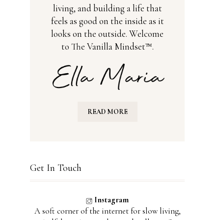
living, and building a life that
feels as good on the inside as it
looks on the outside. Welcome
to The Vanilla Mindset™.
READ MORE
Get In Touch
Instagram
A soft corner of the internet for slow living,