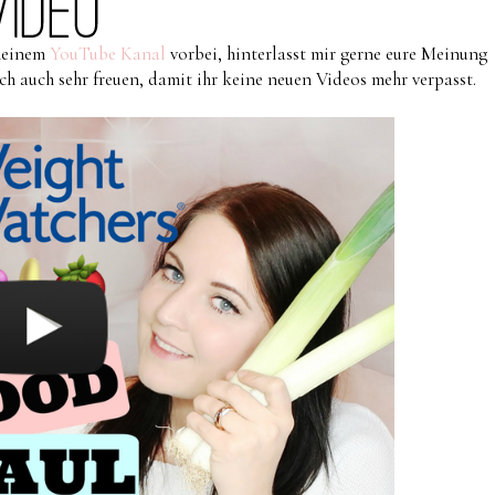
 meinem
YouTube Kanal
vorbei, hinterlasst mir gerne eure Meinung
 auch sehr freuen, damit ihr keine neuen Videos mehr verpasst.