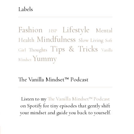
Labels
Fashion
Lifestyle
Mental
HSP
Mindfulness
Health
Slow Living
Soft
Tips & Tricks
Thoughts
Girl
Vanilla
Yummy
Mindset
The Vanilla Mindset™ Podcast
Listen to my
The Vanilla Mindset™ Podcast
on Spotify for tiny episodes that gently shift
your mindset and guide you back to yourself.