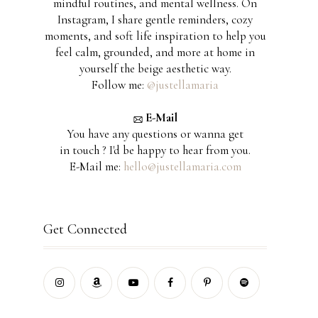
mindful routines, and mental wellness. On
Instagram, I share gentle reminders, cozy
moments, and soft life inspiration to help you
feel calm, grounded, and more at home in
yourself the beige aesthetic way.
Follow me:
@justellamaria
E-Mail
You have any questions or wanna get
in touch ? I'd be happy to hear from you.
E-Mail me:
hello@justellamaria.com
Get Connected