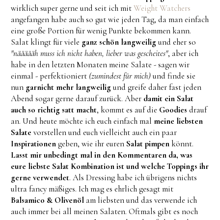
wirklich super gerne und seit ich mit
Weight Watchers
angefangen habe auch so gut wie jeden Tag, da man einfach
eine große Portion für wenig Punkte bekommen kann.
Salat klingt für viele
ganz schön langweilig
und eher so
"näääääh muss ich nicht haben, lieber was gescheites"
, aber ich
habe in den letzten Monaten meine Salate - sagen wir
einmal - perfektioniert
(zumindest für mich)
und finde sie
nun
garnicht mehr langweilig
und greife daher fast jeden
Abend sogar gerne darauf zurück. Aber
damit ein Salat
auch so richtig satt macht
, kommt es auf die
Goodies
drauf
an. Und heute möchte ich euch einfach mal
meine liebsten
Salate
vorstellen und euch vielleicht auch ein paar
Inspirationen
geben, wie ihr euren
Salat pimpen
könnt.
Lasst mir unbedingt mal in den Kommentaren da, was
eure liebste Salat Kombination ist und welche Toppings ihr
gerne verwendet
. Als Dressing habe ich übrigens nichts
ultra fancy mäßiges. Ich mag es ehrlich gesagt mit
Balsamico & Olivenöl
am liebsten und das verwende ich
auch immer bei all meinen Salaten. Oftmals gibt es noch