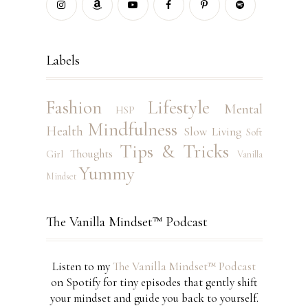
Labels
Fashion
Lifestyle
Mental
HSP
Mindfulness
Health
Slow Living
Soft
Tips & Tricks
Thoughts
Girl
Vanilla
Yummy
Mindset
The Vanilla Mindset™ Podcast
Listen to my
The Vanilla Mindset™ Podcast
on Spotify for tiny episodes that gently shift
your mindset and guide you back to yourself.