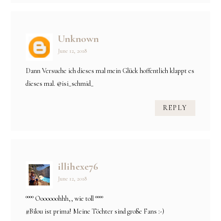
Unknown
June 12, 2018
Dann Versuche ich dieses mal mein Glück hoffentlich klappt es
dieses mal. @isi_schmid_
REPLY
illihexe76
June 12, 2018
°°°° Ooooooohhh,, wie toll °°°°
#Bilou ist prima! Meine Töchter sind große Fans :-)