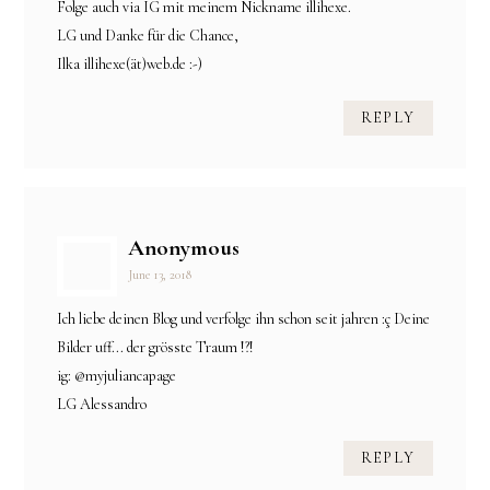
Folge auch via IG mit meinem Nickname illihexe.
LG und Danke für die Chance,
Ilka illihexe(ät)web.de :-)
REPLY
Anonymous
June 13, 2018
Ich liebe deinen Blog und verfolge ihn schon seit jahren :ç Deine
Bilder uff... der grösste Traum !?!
ig: @myjuliancapage
LG Alessandro
REPLY