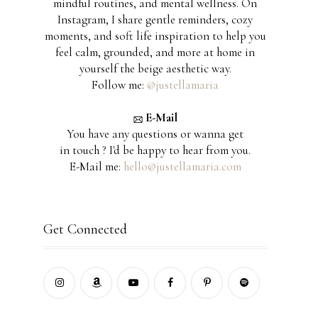
mindful routines, and mental wellness. On
Instagram, I share gentle reminders, cozy
moments, and soft life inspiration to help you
feel calm, grounded, and more at home in
yourself the beige aesthetic way.
Follow me:
@justellamaria
E-Mail
You have any questions or wanna get
in touch ? I'd be happy to hear from you.
E-Mail me:
hello@justellamaria.com
Get Connected