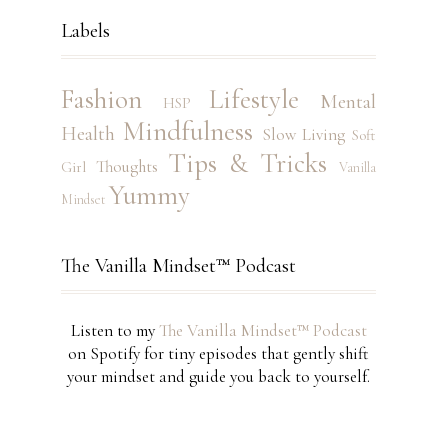
Labels
Fashion
Lifestyle
Mental
HSP
Mindfulness
Health
Slow Living
Soft
Tips & Tricks
Thoughts
Girl
Vanilla
Yummy
Mindset
The Vanilla Mindset™ Podcast
Listen to my
The Vanilla Mindset™ Podcast
on Spotify for tiny episodes that gently shift
your mindset and guide you back to yourself.