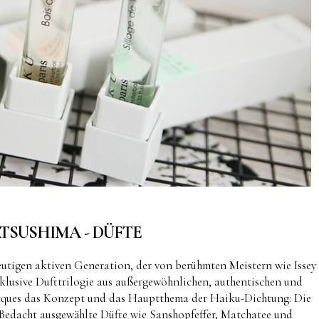
TSUSHIMA - DÜFTE
eutigen aktiven Generation, der von berühmten Meistern wie Issey
lusive Dufttrilogie aus außergewöhnlichen, authentischen und
Jacques das Konzept und das Hauptthema der Haiku-Dichtung: Die
 Bedacht ausgewählte Düfte wie Sanshopfeffer, Matchatee und