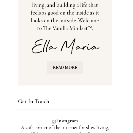
living, and building a life that
feels as good on the inside as it
looks on the outside. Welcome
to The Vanilla Mindset™.
READ MORE
Get In Touch
Instagram
A soft corner of the internet for slow living,