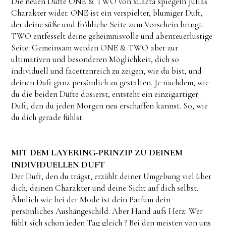
Die neuen Düfte ONE & TWO von xLaeta spiegeln Julias
Charakter wider. ONE ist ein verspielter, blumiger Duft,
der deine süße und fröhliche Seite zum Vorschein bringt.
TWO entfesselt deine geheimnisvolle und abenteuerlustige
Seite. Gemeinsam werden ONE & TWO aber zur
ultimativen und besonderen Möglichkeit, dich so
individuell und facettenreich zu zeigen, wie du bist, und
deinen Duft ganz persönlich zu gestalten. Je nachdem, wie
du die beiden Düfte dosierst, entsteht ein einzigartiger
Duft, den du jeden Morgen neu erschaffen kannst. So, wie
du dich gerade fühlst.
MIT DEM LAYERING-PRINZIP ZU DEINEM
INDIVIDUELLEN DUFT
Der Duft, den du trägst, erzählt deiner Umgebung viel über
dich, deinen Charakter und deine Sicht auf dich selbst.
Ähnlich wie bei der Mode ist dein Parfum dein
persönliches Aushängeschild. Aber Hand aufs Herz: Wer
fühlt sich schon jeden Tag gleich ? Bei den meisten von uns