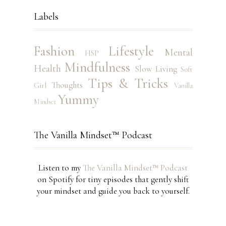
Labels
Fashion
Lifestyle
Mental
HSP
Mindfulness
Health
Slow Living
Soft
Tips & Tricks
Thoughts
Girl
Vanilla
Yummy
Mindset
The Vanilla Mindset™ Podcast
Listen to my
The Vanilla Mindset™ Podcast
on Spotify for tiny episodes that gently shift
your mindset and guide you back to yourself.