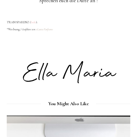
Sprechen euch die Düfte an ?
TRANSPARENZ (
Info
):
*Werbung
/ Grafiken von
xLaeta Parfums
You Might Also Like