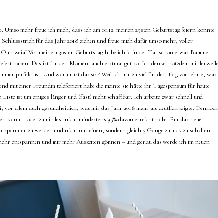
te. Umso mehr freue ich mich, dass ich am 01.12. meinen 29sten Geburtstag feiern konnte
 Schlussstrich für das Jahr 2018 ziehen und freue mich dafür umso mehr, voller
r. Ouh weia! Vor meinem 30sten Geburtstag habe ich ja in der Tat schon etwas Bammel,
efeiert haben. Das ist für den Moment auch erstmal gut so. Ich denke trotzdem mittlerweil
mmer perfekt ist. Und warum ist das so ? Weil ich mir zu viel für den Tag vornehme, was
end mit einer Freundin telefoniert habe die meinte sie hätte ihr Tagespensum für heute
Liste ist um einiges länger und (fast) nicht schaffbar. Ich arbeite zwar schnell und
i, vor allem auch gesundheitlich, was mir das Jahr 2018 mehr als deutlich zeigte. Dennoc
aken kann – oder zumindest nicht mindestens 95% davon erreicht habe. Für das neue
entspannter zu werden und nicht nur einen, sondern gleich 5 Gänge zurück zu schalten
t mehr entspannen und mir mehr Auszeiten gönnen – und genau das werde ich im neuen