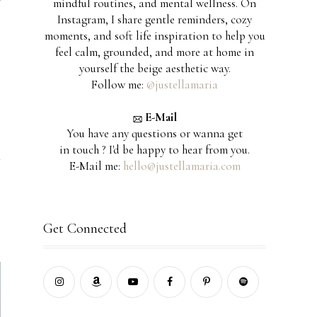
mindful routines, and mental wellness. On
Instagram, I share gentle reminders, cozy
moments, and soft life inspiration to help you
feel calm, grounded, and more at home in
yourself the beige aesthetic way.
Follow me:
@justellamaria
e
E-Mail
You have any questions or wanna get
in touch ? I'd be happy to hear from you.
h
E-Mail me:
hello@justellamaria.com
Get Connected