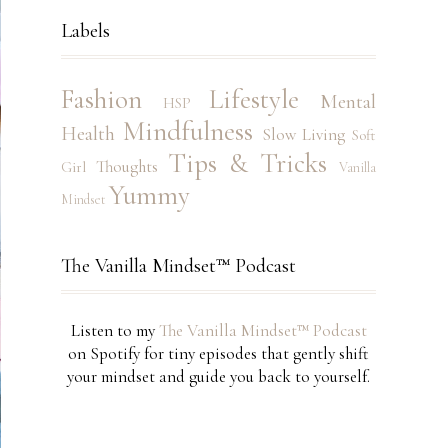
Labels
Fashion
Lifestyle
Mental
HSP
Mindfulness
Health
Slow Living
Soft
Tips & Tricks
Thoughts
Girl
Vanilla
Yummy
Mindset
The Vanilla Mindset™ Podcast
Listen to my
The Vanilla Mindset™ Podcast
on Spotify for tiny episodes that gently shift
your mindset and guide you back to yourself.