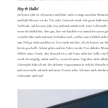
Hey & Hallo!
Im letzten Jahr ist viel passiert und leider auch so einige unschöne Momen
und bald Silvester vor der Tür steht. Denn ich würde sehr gerne bald einen
Vorfreude, auf das neue Jahr 2019 und mein mittlerweile 30stes Lebensjah
wenn ich ehrlich bin. Aber gut, dass wir kürzlich erst einmal den 29sten g
vermehrt über mich und mein Verhalten nach, welches nun wirklich nicht i
zum Teil gar nicht machbar ist. Das wurde mir klar, als ich letztens am Ab
bereits geschafft: Arbeite gehen und ein Paket von der Post abholen. Meine 
effektiv unter Druck, aber dennoch ist es auf Dauer nicht das Gelbe vom E
werde ich nörgelig, unfair und fies, wenn ich meine Tagesliste nicht abh
Lebensjahr habe ich mir also definitiv vorgenommen in vielerlei Hinsicht 
und etwas mehr auf mich und meine Freizeit achte. Ich muss mich absolu
Lebensjahr auch tun!