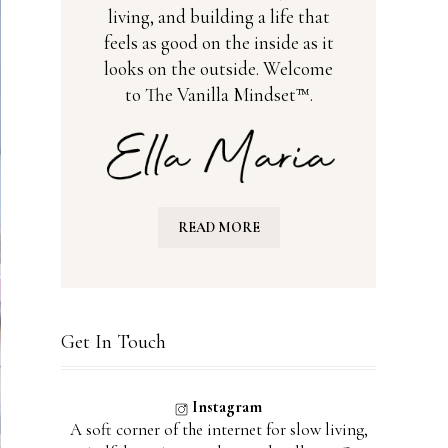
living, and building a life that
feels as good on the inside as it
looks on the outside. Welcome
to The Vanilla Mindset™.
READ MORE
Get In Touch
Instagram
A soft corner of the internet for slow living,