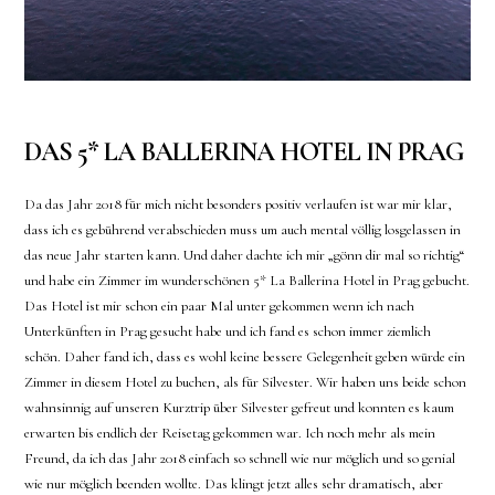
DAS 5* LA BALLERINA HOTEL IN PRAG
Da das Jahr 2018 für mich nicht besonders positiv verlaufen ist war mir klar,
dass ich es gebührend verabschieden muss um auch mental völlig losgelassen in
das neue Jahr starten kann. Und daher dachte ich mir „gönn dir mal so richtig“
und habe ein Zimmer im wunderschönen 5* La Ballerina Hotel in Prag gebucht.
Das Hotel ist mir schon ein paar Mal unter gekommen wenn ich nach
Unterkünften in Prag gesucht habe und ich fand es schon immer ziemlich
schön. Daher fand ich, dass es wohl keine bessere Gelegenheit geben würde ein
Zimmer in diesem Hotel zu buchen, als für Silvester. Wir haben uns beide schon
wahnsinnig auf unseren Kurztrip über Silvester gefreut und konnten es kaum
erwarten bis endlich der Reisetag gekommen war. Ich noch mehr als mein
Freund, da ich das Jahr 2018 einfach so schnell wie nur möglich und so genial
wie nur möglich beenden wollte. Das klingt jetzt alles sehr dramatisch, aber