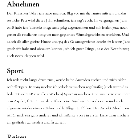
Abnehmen
Der Klassiker! Aber ich habe noch ca. 8kg vor mir die runter müssen und das
restliche Fett wird dieses Jahr schmilzen, ich sag’s euch. Im vergangenen Jahr
2018 habe ich ja bereits insgesamt 30kg abgenommen und mir fehlen jetzt noch
genau die restlichen 10kg um mein geplantes Wunschgewicht zu erreichen. Und
da ich die aller größte Hürde und 3/4 des Gesamtgewichts bereits im letzten Jahr
geschafft habe und abhaken konnte, bin ich guter Dinge, dass der Rest in 2019
auch noch klappen wird.
Sport
Ich rede nicht lange drum rum, werde keine Ausreden suchen und mich nicht
rechtfertigen. In 2019 möchte ich jedoch versuchen regelmäßig (auch wenn das
bedeutet sollte zB nur alle 2 Wochen) Sport zu machen. Und zwar rein nur unter
dem Aspekt, fitter zu werden. Also meine Ausdauer zu verbessern und mich
allgemein wieder etwas stärker und kräftiger zu fühlen. Der Aspekt Abnehmen
ist für mich ein ganz anderer und ich möchte Sport in erster Linie dazu machen
um gesünder zu werden und fit zu sein.
Reisen