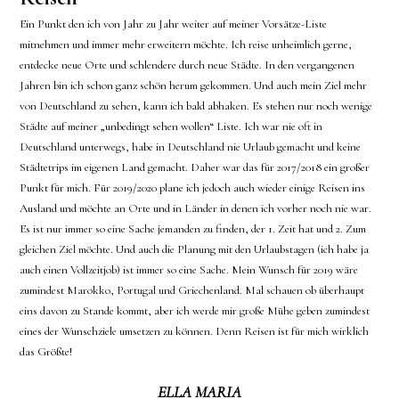
Ein Punkt den ich von Jahr zu Jahr weiter auf meiner Vorsätze-Liste
mitnehmen und immer mehr erweitern möchte. Ich reise unheimlich gerne,
entdecke neue Orte und schlendere durch neue Städte. In den vergangenen
Jahren bin ich schon ganz schön herum gekommen. Und auch mein Ziel mehr
von Deutschland zu sehen, kann ich bald abhaken. Es stehen nur noch wenige
Städte auf meiner „unbedingt sehen wollen“ Liste. Ich war nie oft in
Deutschland unterwegs, habe in Deutschland nie Urlaub gemacht und keine
Städtetrips im eigenen Land gemacht. Daher war das für 2017/2018 ein großer
Punkt für mich. Für 2019/2020 plane ich jedoch auch wieder einige Reisen ins
Ausland und möchte an Orte und in Länder in denen ich vorher noch nie war.
Es ist nur immer so eine Sache jemanden zu finden, der 1. Zeit hat und 2. Zum
gleichen Ziel möchte. Und auch die Planung mit den Urlaubstagen (ich habe ja
auch einen Vollzeitjob) ist immer so eine Sache. Mein Wunsch für 2019 wäre
zumindest Marokko, Portugal und Griechenland. Mal schauen ob überhaupt
eins davon zu Stande kommt, aber ich werde mir große Mühe geben zumindest
eines der Wunschziele umsetzen zu können. Denn Reisen ist für mich wirklich
das Größte!
ELLA MARIA