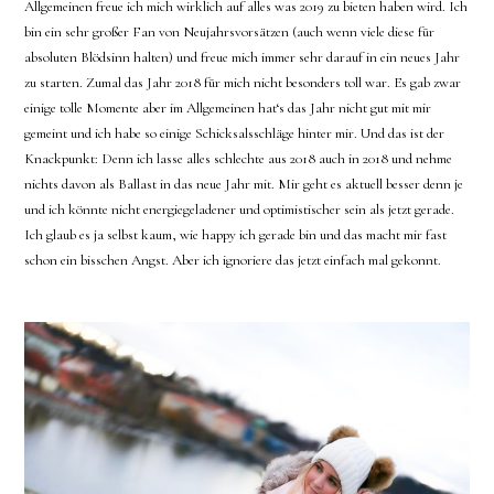
Allgemeinen freue ich mich wirklich auf alles was 2019 zu bieten haben wird. Ich
bin ein sehr großer Fan von Neujahrsvorsätzen (auch wenn viele diese für
absoluten Blödsinn halten) und freue mich immer sehr darauf in ein neues Jahr
zu starten. Zumal das Jahr 2018 für mich nicht besonders toll war. Es gab zwar
einige tolle Momente aber im Allgemeinen hat‘s das Jahr nicht gut mit mir
gemeint und ich habe so einige Schicksalsschläge hinter mir. Und das ist der
Knackpunkt: Denn ich lasse alles schlechte aus 2018 auch in 2018 und nehme
nichts davon als Ballast in das neue Jahr mit. Mir geht es aktuell besser denn je
und ich könnte nicht energiegeladener und optimistischer sein als jetzt gerade.
Ich glaub es ja selbst kaum, wie happy ich gerade bin und das macht mir fast
schon ein bisschen Angst. Aber ich ignoriere das jetzt einfach mal gekonnt.