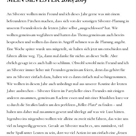
An Silvester wollten mein Freund und ich dieses Jahr gerne was mit einem
befreundeten Pärchen machen, dass sich von der sonstigen Silvester-Planung in
unserem Freundeskreis die letzten Jahre selbst „ausgeschlossen“ hat. Wir
wollten gemeinsam wegfahren und hatten das Thema gemeinsam auch bereits
besprochen und wollten das dann in Angriff nehmen was die Planung angeht.
Eine Woche später wurde uns mitgeteilt, sie haben sich jetzt um entschieden und
fahren alleine weg. Tja, dann mal danke für nichts an dieser Stelle. Aber
ehrlich gesagt ist es auch halb so schlimm. Obwohl sowohl mein Freund und ich
an Silvester immer lieber mit Freunden gemeinsam feiern, denn das gehört für
uns zu Silvester einfach dazu, haben wir es dann einfach mal so hingenommen.
Wir wollten in diesem Jahr auch unbedingt mal aus unserer Routine der letzten
Jahre ausbrechen – Silvester feiern im Partykeller eines Freundes mit einigen
anderen zusammen, gemeinsam Raclette essen und mit einer Musikbox kurz vor
12 durch die Straßen laufen um den perfekten „Böller-Platz“ zu finden – und
haben uns daher mal zusammen gesetzt und überlegt auf was wir Lust hätten.
Irgendwo ins nirgendwo wollten wir alleine zu zweit nicht fahren, das wäre uns
viel zu langweilig gewesen. Gerade an Silvester macht es, uns zumindest, viel
mehr Spaß unter Leuten zu sein, dort wo viel Action ist um einfach eine „fetzen