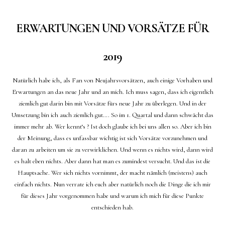
ERWARTUNGEN UND VORSÄTZE FÜR
2019
Natürlich habe ich, als Fan von Neujahrsvorsätzen, auch einige Vorhaben und
Erwartungen an das neue Jahr und an mich. Ich muss sagen, dass ich eigentlich
ziemlich gut darin bin mit Vorsätze fürs neue Jahr zu überlegen. Und in der
Umsetzung bin ich auch ziemlich gut…. So im 1. Quartal und dann schwächt das
immer mehr ab. Wer kennt‘s ? Ist doch glaube ich bei uns allen so. Aber ich bin
der Meinung, dass es unfassbar wichtig ist sich Vorsätze vorzunehmen und
daran zu arbeiten um sie zu verwirklichen. Und wenn es nichts wird, dann wird
es halt eben nichts. Aber dann hat man es zumindest versucht. Und das ist die
Hauptsache. Wer sich nichts vornimmt, der macht nämlich (meistens) auch
einfach nichts. Nun verrate ich euch aber natürlich noch die Dinge die ich mir
für dieses Jahr vorgenommen habe und warum ich mich für diese Punkte
entschieden hab.