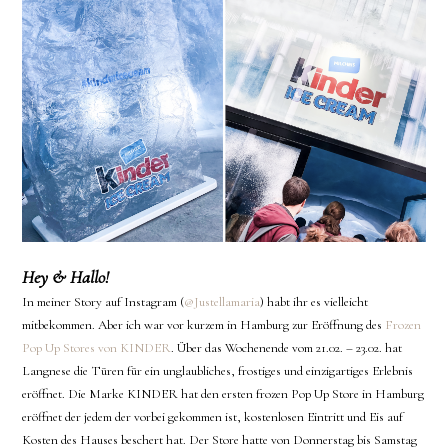
Hey & Hallo!
In meiner Story auf Instagram (
@Justellamaria
) habt ihr es vielleicht
mitbekommen. Aber ich war vor kurzem in Hamburg zur Eröffnung des
Frozen
Pop Up Stores von KINDER
. Über das Wochenende vom 21.02. – 23.02. hat
Langnese die Türen für ein unglaubliches, frostiges und einzigartiges Erlebnis
eröffnet. Die Marke KINDER hat den ersten frozen Pop Up Store in Hamburg
eröffnet der jedem der vorbei gekommen ist, kostenlosen Eintritt und Eis auf
Kosten des Hauses beschert hat. Der Store hatte von Donnerstag bis Samstag