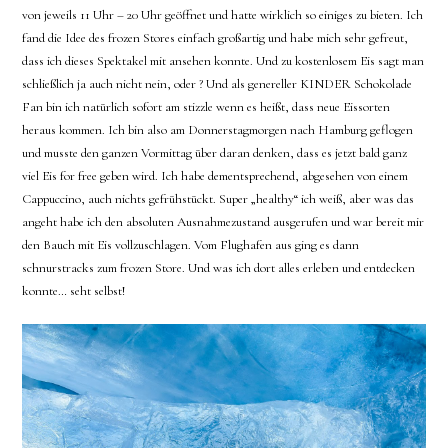
von jeweils 11 Uhr – 20 Uhr geöffnet und hatte wirklich so einiges zu bieten. Ich
fand die Idee des frozen Stores einfach großartig und habe mich sehr gefreut,
dass ich dieses Spektakel mit ansehen konnte. Und zu kostenlosem Eis sagt man
schließlich ja auch nicht nein, oder ? Und als genereller KINDER Schokolade
Fan bin ich natürlich sofort am stizzle wenn es heißt, dass neue Eissorten
heraus kommen. Ich bin also am Donnerstagmorgen nach Hamburg geflogen
und musste den ganzen Vormittag über daran denken, dass es jetzt bald ganz
viel Eis for free geben wird. Ich habe dementsprechend, abgesehen von einem
Cappuccino, auch nichts gefrühstückt. Super „healthy“ ich weiß, aber was das
angeht habe ich den absoluten Ausnahmezustand ausgerufen und war bereit mir
den Bauch mit Eis vollzuschlagen. Vom Flughafen aus ging es dann
schnurstracks zum frozen Store. Und was ich dort alles erleben und entdecken
konnte… seht selbst!