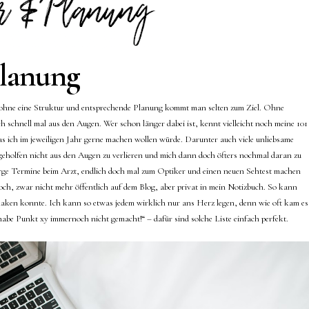
Planung
enn ohne eine Struktur und entsprechende Planung kommt man selten zum Ziel. Ohne
 schnell mal aus den Augen. Wer schon länger dabei ist, kennt vielleicht noch meine 101
ich im jeweiligen Jahr gerne machen wollen würde. Darunter auch viele unliebsame
 geholfen nicht aus den Augen zu verlieren und mich dann doch öfters nochmal daran zu
rge Termine beim Arzt, endlich doch mal zum Optiker und einen neuen Sehtest machen
noch, zwar nicht mehr öffentlich auf dem Blog, aber privat in mein Notizbuch. So kann
aken konnte. Ich kann so etwas jedem wirklich nur ans Herz legen, denn wie oft kam es
abe Punkt xy immernoch nicht gemacht!“ – dafür sind solche Liste einfach perfekt.