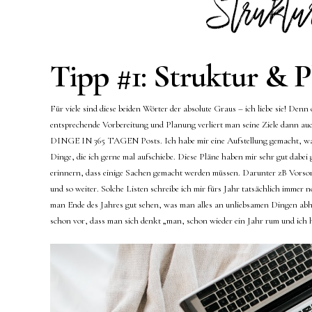
Tipp #1: Struktur & 
Für viele sind diese beiden Wörter der absolute Graus – ich liebe sie! D
entsprechende Vorbereitung und Planung verliert man seine Ziele dann auch
DINGE IN 365 TAGEN Posts. Ich habe mir eine Aufstellung gemacht, was 
Dinge, die ich gerne mal aufschiebe. Diese Pläne haben mir sehr gut dabei
erinnern, dass einige Sachen gemacht werden müssen. Darunter zB Vorso
und so weiter. Solche Listen schreibe ich mir fürs Jahr tatsächlich immer 
man Ende des Jahres gut sehen, was man alles an unliebsamen Dingen abh
schon vor, dass man sich denkt „man, schon wieder ein Jahr rum und ich h