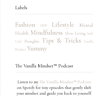
Labels
Fashion
Lifestyle
Mental
HSP
Mindfulness
Health
Slow Living
Soft
Tips & Tricks
Thoughts
Girl
Vanilla
Yummy
Mindset
The Vanilla Mindset™ Podcast
Listen to my
The Vanilla Mindset™ Podcast
on Spotify for tiny episodes that gently shift
your mindset and guide you back to yourself.