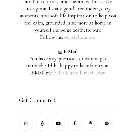
mindful routines, and mental wellness. On
Instagram, I share gentle reminders, cozy
moments, and soft life inspiration to help you
feel calm, grounded, and more at home in
e
yourself the beige aesthetic way.
Follow me:
@justellamaria
E-Mail
You have any questions or wanna get
in touch ? I'd be happy to hear from you.
e
E-Mail me:
hello@justellamaria.com
Get Connected