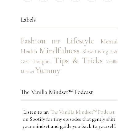
Labels
Fashion
Lifestyle
Mental
HSP
Mindfulness
Health
Slow Living
Soft
Tips & Tricks
Thoughts
Girl
Vanilla
Yummy
Mindset
The Vanilla Mindset™ Podcast
Listen to my
The Vanilla Mindset™ Podcast
on Spotify for tiny episodes that gently shift
your mindset and guide you back to yourself.