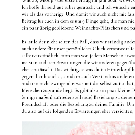
Whoop, whoop - der erste Beitrag im Jahr 2021. Wow! An 
Ich hoffe ihr seid gut rüber gerutscht und ich wünsche e
wir als das vorherige. Und damit wir auch nicht mit fal
Beitrag für euch in dem es um 9 Dinge geht, die man n
ein paar übrig gebliebene Weihnachts-Plätzchen und pas
Es ist leider nicht selten der Fall, dass wir ständig a
auch andere für unser persönliches Glück verantwortlic
selbstverständlich kann man von jedem Menschen erwar
meisten anderen Erwartungen die wir anderen gegenübe
eher enttäuscht. Das wichtigste was du im Hinterkopf beh
gegenüber brauchst, sondern auch Verständnis anderen 
anderen nicht zwingend etwas mit dir selbst zu tun hat,
Menschen zugrunde liegt. Es gibt also ein paar kleine D
(einigermaßen) zufriedenstellende) Beziehung zu deine
Freundschaft oder die Beziehung zu deiner Familie. Um
du also auf die folgenden Erwartungen eher verzichten, 