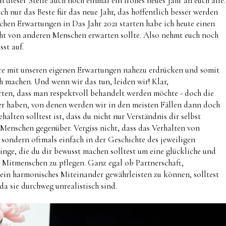
dieser Stelle auch noch einmal ein frohes neues Jahr an euch alle.
uch nur das Beste für das neue Jahr, das hoffentlich besser werden
schen Erwartungen in Das Jahr 2021 starten habe ich heute einen
icht von anderen Menschen erwarten sollte. Also nehmt euch noch
st auf.
ndere mit unseren eigenen Erwartungen nahezu erdrücken und somit
h machen. Und wenn wir das tun, leiden wir! Klar,
ten, dass man respektvoll behandelt werden möchte - doch die
r haben, von denen werden wir in den meisten Fällen dann doch
alten solltest ist, dass du nicht nur Verständnis dir selbst
Menschen gegenüber. Vergiss nicht, dass das Verhalten von
 sondern oftmals einfach in der Geschichte des jeweiligen
inge, die du dir bewusst machen solltest um eine glückliche und
n Mitmenschen zu pflegen. Ganz egal ob Partnerschaft,
 ein harmonisches Miteinander gewährleisten zu können, solltest
da sie durchweg unrealistisch sind.