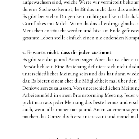
aufgewachsen sind, welche Werte wir vermittelt bekom
du eine Sache so kennst, heißt das nicht dass das ander
Es gibt bei vielen Dingen kein richtig und kein falsch. 
Cornflakes mit Milch. Wenn du das allerdings glaubst u
Menschen enttäuscht werden und bist am Ende gefrustet
gesamte Leben stellt einfach einen nie endenden Komp
2. Erwarte nicht, dass dir jeder zustimmt
Es gibt sie: die ja und Amen sager. Aber das ist eher 
Persönlichkeit. Eine Beziehung definiert sich nicht da
unterschiedlicher Meinung sein und das hat dann wieder
dar. Es bietet einem eher die Möglichkeit mal über den 
Denkweisen zuzulassen. Von unterschiedlichen Meinunge
Arbeitsumfeld in einem Brainstorming Meeting. Jeder v
pickt man aus jeder Meinung das Beste heraus und ersch
auch, wenn alle immer nur ja und Amen zu einem sagen
machen das Ganze doch erst interessant und manchmal 