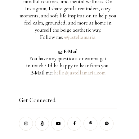
mindful routines, and mental wellness. On
Instagram, I share gentle reminders, cozy
moments, and soft life inspiration to help you
feel calm, grounded, and more at home in
yourself the beige aesthetic way.
Follow me:
@justellamaria
E-Mail
You have any questions or wanna get
in touch ? I'd be happy to hear from you.
E-Mail me:
hello@justellamaria.com
Get Connected