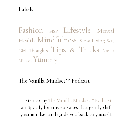
Labels
Fashion
Lifestyle
Mental
HSP
Mindfulness
Health
Slow Living
Soft
Tips & Tricks
Thoughts
Girl
Vanilla
Yummy
Mindset
The Vanilla Mindset™ Podcast
Listen to my
The Vanilla Mindset™ Podcast
on Spotify for tiny episodes that gently shift
your mindset and guide you back to yourself.