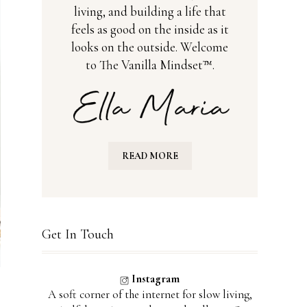
living, and building a life that
feels as good on the inside as it
looks on the outside. Welcome
to The Vanilla Mindset™.
READ MORE
Get In Touch
Instagram
A soft corner of the internet for slow living,