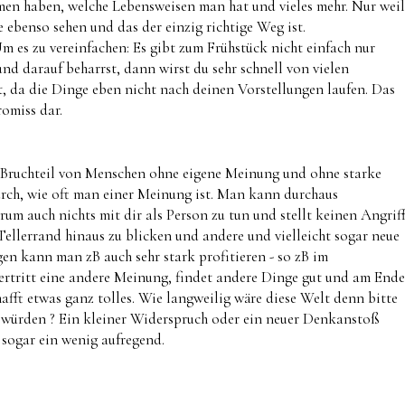
men haben, welche Lebensweisen man hat und vieles mehr. Nur weil
e ebenso sehen und das der einzig richtige Weg ist.
Um es zu vereinfachen: Es gibt zum Frühstück nicht einfach nur
nd darauf beharrst, dann wirst du sehr schnell von vielen
, da die Dinge eben nicht nach deinen Vorstellungen laufen. Das
romiss dar.
ein Bruchteil von Menschen ohne eigene Meinung und ohne starke
durch, wie oft man einer Meinung ist. Man kann durchaus
um auch nichts mit dir als Person zu tun und stellt keinen Angrif
Tellerrand hinaus zu blicken und andere und vielleicht sogar neue
n kann man zB auch sehr stark profitieren - so zB im
ertritt eine andere Meinung, findet andere Dinge gut und am Ende
afft etwas ganz tolles. Wie langweilig wäre diese Welt denn bitte
 würden ? Ein kleiner Widerspruch oder ein neuer Denkanstoß
sogar ein wenig aufregend.