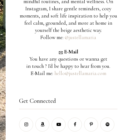
mindful routines, and mental wellness. On
Instagram, I share gentle reminders, cozy
moments, and soft life inspiration to help you
feel calm, grounded, and more at home in
yourself the beige aesthetic way.
Follow me:
@justellamaria
E-Mail
You have any questions or wanna get
in touch ? I'd be happy to hear from you.
E-Mail me:
hello@justellamaria.com
Get Connected