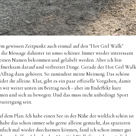
einem gewissen Zeitpunkt auch einmal auf den "Hot Girl Walk"
 die Message dahinter ist umso schöner. Immer wieder interessant
 einen Namen bekommen und gelabelt werden. Aber ich bin
ufmerksam darauf und verbreitet Dinge. Gerade der Hot Girl Wal
um Alltag dazu gehören. So zumindest meine Meinung. Das schöne
det ihr alleine. Klar, gibt es ein paar offizielle Vorgaben, damit
 wir weiter unten im Beitrag noch - aber im Endeffekt kurz
mmen und sich zu bewegen. Und das muss nicht unbedingt Sport
Spaziergang sein.
f dem Plan. Ich habe einen See in der Nähe der wirklich schön ist
 habe das schon immer sehr gerne alleine gemacht, das spazieren
infach mal wieder durchatmen können, fand ich schon immer gut