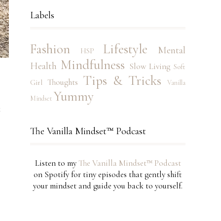
Labels
Fashion
Lifestyle
Mental
HSP
Mindfulness
Health
Slow Living
Soft
Tips & Tricks
Thoughts
Girl
Vanilla
Yummy
Mindset
k
The Vanilla Mindset™ Podcast
Listen to my
The Vanilla Mindset™ Podcast
on Spotify for tiny episodes that gently shift
your mindset and guide you back to yourself.