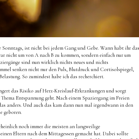
e Sonntags, ist nicht bei jedem Gang und Gebe. Wann habt ihr da
zwar nicht um von A nach B zu kommen, sondern einfach nur um
ziergänge sind nun wirklich nichts neues und nichts
immel senken nicht nur den Puls, Blutdruck und Cortisolspiegel,
Belastung. So zumindest habe ich das recherchiert.
ngert das Risiko auf Herz-Kreislauf-Erkrankungen und sorgt
as Thema Entspannung geht. Nach einem Spaziergang im Freien
eht das anders. Und auch das kam dann nun mal irgendwann in den
de geboren.
einlich noch immer die meisten an langweilige
seinen Eltern nach dem Mittagessen gemacht hat. Dabei sollte