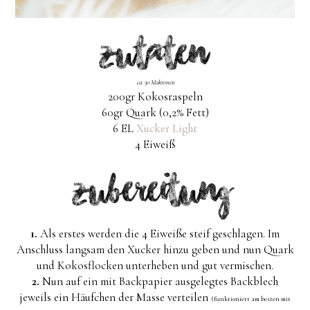
ca. 30 Makronen
200gr Kokosraspeln
60gr Quark (0,2% Fett)
6 EL
Xucker Light
4 Eiweiß
1.
Als erstes werden die 4 Eiweiße steif geschlagen. Im
Anschluss langsam den Xucker hinzu geben und nun Quark
und Kokosflocken unterheben und gut vermischen.
2.
Nun auf ein mit Backpapier ausgelegtes Backblech
jeweils ein Häufchen der Masse verteilen
(funktioniert am besten mit