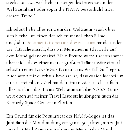
steckt da etwa wirklich ein steigendes Interesse an der
Weltraumfahrt oder sogar die NASA persönlich hinter
diesem Trend ?
Ich selbst liebe alles rund um den Weltraum - egal ob es
sich hierbei um einen der schier unendlichen Filme
und/oder
Dokumentationen um dieses Thema
handelt oder
die Tatsache ansich, dass wir Menschen mittlerweile auf
dem Mond gelandet sind. Mein Freund witzelt schon immer
über mich, da es einer meiner größten Träume wäre einmal
selbst in einer Rakete zu sitzen und ins Weltall zu fliegen.
Auch wenn mir durchaus bewusst ist, dass es sich hierbei um
ein unerreichbares Ziel handelt, interessiert mich einfach
alles rund um das Thema Weltraum und die NASA. Ganz
weit oben auf meiner Travel Liste steht übrigens auch das
Kennedy Space Center in Florida.
Ein Grund für die Popularität des NASA-Logos ist das
Jubiläum der Mondlandung vor genau 50 Jahren, am 21. Juli
1969, hat Neil Armstrong als erster Mensch den Mond