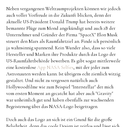
Neben vergangenen Weltraumprojekten können wir jedoch
auch voller Vorfreude in die Zukunft blicken, denn der
aktuelle US-Präsident Donald Trump hat bereits weitere
bemannte Flüge zum Mond angekündigt und auch zB der
Unternehmer und Gründer der Firma "SpaceX" Elon Musk
steuert den Mars als Raumfahrtziel an. Finde ich persönlich
ja wahnsinnig spannend. Kein Wunder also, dass so viele
Hersteller und Marken ihre Produkte durch das Logo der
US-Raumfahrtbehörde bewerben. Es gibt sogar mittlerweile
eine kostenlose
App NASA Selfies
, mit der jeder zum
Astronauten werden kann. Ist übrigens echt ziemlich witzig
gestaltet. Und nicht zu vergessen natürlich auch
Hollywoodfilme wie zum Beispiel "Interstellar" der mich
vom ersten Moment an gecatcht hat aber auch "Gravity"
war unheimlich gut und haben ebenfalls zur wachsenden
Begeisterung über das NASA-Logo beigetragen.
Doch auch das Logo an sich ist ein Grund für die große
Beliebtheit, denn das coole Design ist zeitlos und lässt sich